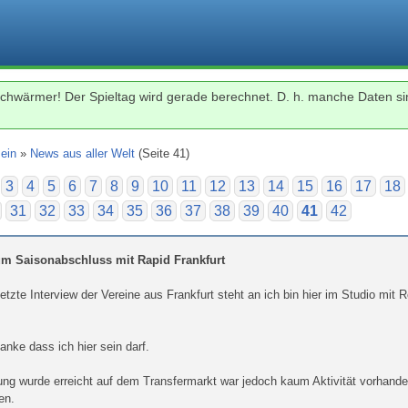
chwärmer! Der Spieltag wird gerade berechnet. D. h. manche Daten sin
ein
»
News aus aller Welt
(Seite 41)
3
4
5
6
7
8
9
10
11
12
13
14
15
16
17
18
31
32
33
34
35
36
37
38
39
40
41
42
um Saisonabschluss mit Rapid Frankfurt
etzte Interview der Vereine aus Frankfurt steht an ich bin hier im Studio mi
anke dass ich hier sein darf.
ung wurde erreicht auf dem Transfermarkt war jedoch kaum Aktivität vorhande
en.