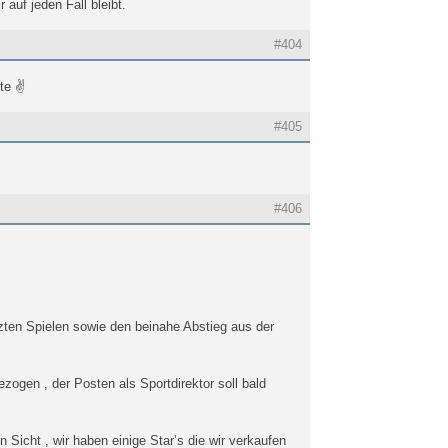
auf jeden Fall bleibt.
#404
te ✌️
#405
#406
zten Spielen sowie den beinahe Abstieg aus der
zogen , der Posten als Sportdirektor soll bald
n Sicht , wir haben einige Star’s die wir verkaufen