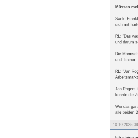
Müssen meh
Sankt Frankf
sich mit hart
RL: ”Das was
und darum so
Die Mannscha
und Trainer.
RL: ”Jan Rog
Arbeitsmarkt
Jan Rogers i
konnte die Zi
Wie das ganz
alle beiden
10.10.2025 0
Ich steige a