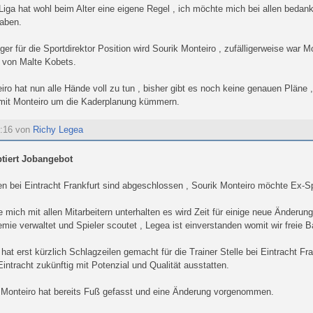
Liga hat wohl beim Alter eine eigene Regel , ich möchte mich bei allen beda
haben.
ger für die Sportdirektor Position wird Sourik Monteiro , zufälligerweise wa
 von Malte Kobets.
iro hat nun alle Hände voll zu tun , bisher gibt es noch keine genauen Pläne 
it Monteiro um die Kaderplanung kümmern.
1:16 von
Richy Legea
ptiert Jobangebot
n bei Eintracht Frankfurt sind abgeschlossen , Sourik Monteiro möchte Ex-Sp
 mich mit allen Mitarbeitern unterhalten es wird Zeit für einige neue Änderun
ie verwaltet und Spieler scoutet , Legea ist einverstanden womit wir freie 
hat erst kürzlich Schlagzeilen gemacht für die Trainer Stelle bei Eintracht Fr
Eintracht zukünftig mit Potenzial und Qualität ausstatten.
 Monteiro hat bereits Fuß gefasst und eine Änderung vorgenommen.