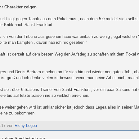
r Charakter zeigen
urt fliegt gegen Tabak aus dem Pokal raus , nach dem 5:0 meldet sich selb
er Kritik nach Sankt Frankfurt.
 ich von der Tribüne aus gesehen habe war einfach zu wenig , egal welchen Ver
llte man kämpfen , davon hab ich nix gesehen.”
ft ist derzeit auf dem besten Weg den Aufstieg zu schaffen mit dem Pokal wi
ers und Denis Bertram machen an für sich hin und wieder nen guten Job , ab
 ist groß und ich denke vielen ist bewusst wenn man seine Arbeit nicht macht 
st seit über 6 Saisons Trainer von Sankt Frankfurt , vor ein paar Saisons hat 
ele bis auf letzte Saison nie so wirklich erreichen.
e weiter gehen wird ist unklar sicher ist jedoch dass Legea alles in seiner
 Beine zu bekommen.
8:17 von
Richy Legea
us dem Spielbetrieb aus...