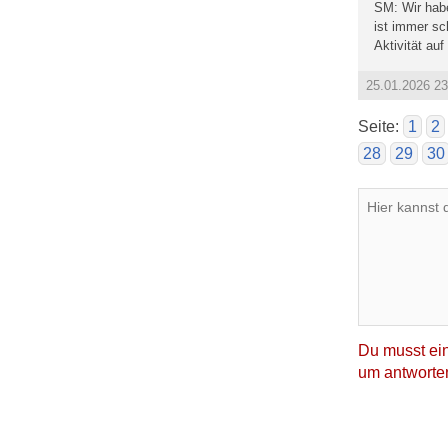
SM: Wir habe
ist immer sc
Aktivität au
25.01.2026 2
Seite:
1
2
28
29
30
Du musst ein
um antworten