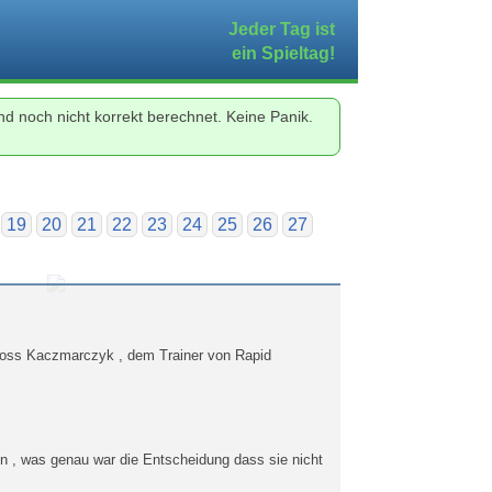
Jeder Tag ist
ein Spieltag!
d noch nicht korrekt berechnet. Keine Panik.
19
20
21
22
23
24
25
26
27
t Ross Kaczmarczyk , dem Trainer von Rapid
n , was genau war die Entscheidung dass sie nicht