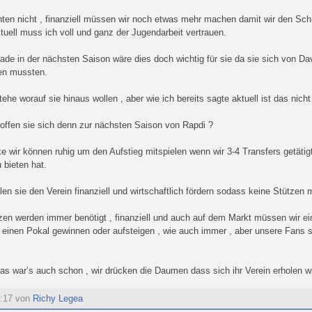
ten nicht , finanziell müssen wir noch etwas mehr machen damit wir den Schr
aktuell muss ich voll und ganz der Jugendarbeit vertrauen.
ade in der nächsten Saison wäre dies doch wichtig für sie da sie sich von Da
en mussten.
ehe worauf sie hinaus wollen , aber wie ich bereits sagte aktuell ist das nicht
ffen sie sich denn zur nächsten Saison von Rapdi ?
e wir können ruhig um den Aufstieg mitspielen wenn wir 3-4 Transfers getätig
 bieten hat.
len sie den Verein finanziell und wirtschaftlich fördern sodass keine Stützen
zen werden immer benötigt , finanziell und auch auf dem Markt müssen wir ei
 einen Pokal gewinnen oder aufsteigen , wie auch immer , aber unsere Fans s
s war’s auch schon , wir drücken die Daumen dass sich ihr Verein erholen wir
3:17 von
Richy Legea