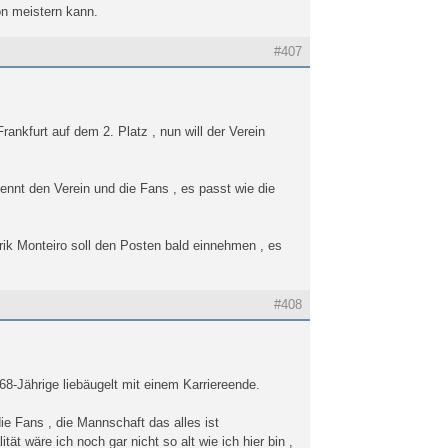
on meistern kann.
#407
rankfurt auf dem 2. Platz , nun will der Verein
kennt den Verein und die Fans , es passt wie die
urik Monteiro soll den Posten bald einnehmen , es
#408
 68-Jährige liebäugelt mit einem Karriereende.
ie Fans , die Mannschaft das alles ist
ät wäre ich noch gar nicht so alt wie ich hier bin ,