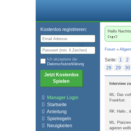
Kostenlos registrieren:
Hallo Nachts
ʕ•ᴥ•ʔ
Forum
»
Allgem
Ich akzeptiere die
Seite:
1
2
Datenschutzerklärung
28
29
30
Jetzt Kostenlos
Spielen
Interview z
ML: Das vorl
Manager Login
Frankfurt.
Startseite
Anleitung
RK: Hallo , d
Spielregeln
ML: Platzier
Neuigkeiten
agieren wollt