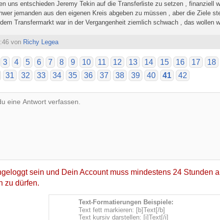
n uns entschieden Jeremy Tekin auf die Transferliste zu setzen , finanziell wir
hwer jemanden aus den eigenen Kreis abgeben zu müssen , aber die Ziele st
f dem Transfermarkt war in der Vergangenheit ziemlich schwach , das wollen w
3:46 von
Richy Legea
3
4
5
6
7
8
9
10
11
12
13
14
15
16
17
18
31
32
33
34
35
36
37
38
39
40
41
42
geloggt sein und Dein Account muss mindestens 24 Stunden al
 zu dürfen.
Text-Formatierungen Beispiele:
Text fett markieren: [b]Text[/b]
Text kursiv darstellen: [i]Text[/i]