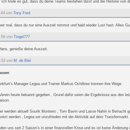
Ich finde es gut, dass du deine Teams bestehen lässt und die Historie von dir 
2:44 von
Tony Ford
wir mal, dass du nur eine Auszeit nimmst und bald wieder Lust hast. Alles Gu
7:56 von
Tingel777
Hans, genieße deine Auszeit.
9:53 von
M. de Biel
lassen
ankfurt’s Manager Legea und Trainer Markus Ochiltree trennen ihre Wege.
Verein heute bekannt gegeben , Grund dafür seien die Ergebnisse aus den let
aison.
er werden aktuell Sourik Monteiro , Tom Bavin und Lasse Nahiri in Betracht ge
etzt werden , Legea sei unzufrieden mit der Aktivität auf dem Transfermarkt.
den uns seit 2 Saison’s in einer finanziellen Krise und es ist keine Änderung i