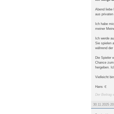
Abend liebe
aus privaten
Ich habe mic
meiner Meinu
Ich werde au
Sie spielen a
während der 
Die Spieler 
Chance zum K
hergeben. Ic
Vielleicht bi
Hans 🤙
Der Beitrag w
30.11.2025 2