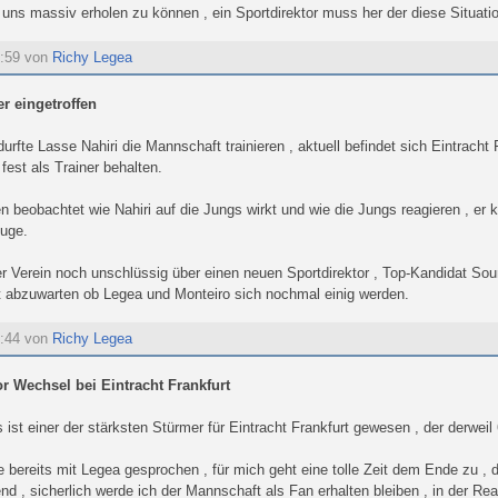
ns massiv erholen zu können , ein Sportdirektor muss her der diese Situati
6:59 von
Richy Legea
er eingetroffen
rfte Lasse Nahiri die Mannschaft trainieren , aktuell befindet sich Eintracht F
fest als Trainer behalten.
n beobachtet wie Nahiri auf die Jungs wirkt und wie die Jungs reagieren , er 
Auge.
der Verein noch unschlüssig über einen neuen Sportdirektor , Top-Kandidat So
st abzuwarten ob Legea und Monteiro sich nochmal einig werden.
3:44 von
Richy Legea
or Wechsel bei Eintracht Frankfurt
 ist einer der stärksten Stürmer für Eintracht Frankfurt gewesen , der derweil
 bereits mit Legea gesprochen , für mich geht eine tolle Zeit dem Ende zu , d
 , sicherlich werde ich der Mannschaft als Fan erhalten bleiben , in der Realit