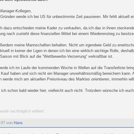
 Manager-Kollegen,
 Gründen werde ich bei US für unbestimmte Zeit pausieren. Mir fehlt aktuell ei
h dazu entschieden meine Kader zu verkaufen, da ich das in ihnen steckende 
ng nach zusteht diese finanziellen Mittel bei einem Wiederenstieg zu besitze
ßerdem meine Mannschaften behalten. Nicht um irgendwie Geld zu erwirtschaft
ktuell in keiner der Ligen in denen ich bin eine wirklich wichtige Rolle, desha
Saison mit Blick auf die ”Wettbewerbs-Verzerrung” verkraftbar ist.
werde ich im Laufe der kommenden Woche in Wellen auf die Transferliste bring
auf haben und sich nicht ein Manager unverhältnismäßig bereichern kann. A
h werde mich am aktuellen Preisniveau des Marktes orientieren, immerhin wil
n ich schon bald wieder hier, vielleicht auch nicht. Trotzdem wünsche ich euch
urde nachträglich editiert.
0:07 von
Hans